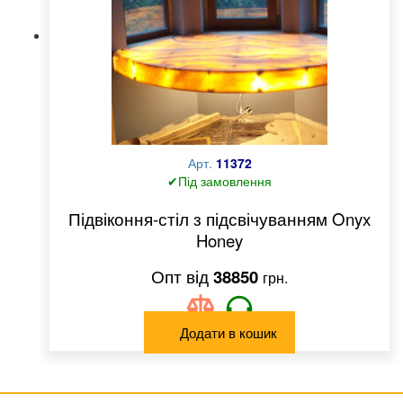
Арт.
11372
✔Під замовлення
Підвіконня-стіл з підсвічуванням Onyx
Honey
38850
грн.
Додати в кошик