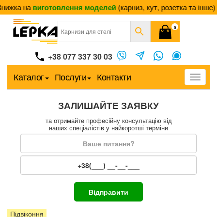
ижка на
виготовлення моделей
(карниз, кут, розетка та інше)
30
0
+38 077 337 30 03
Каталог
Послуги
Контакти
Меню
ЗАЛИШАЙТЕ ЗАЯВКУ
та отримайте професійну консультацію від
наших спеціалістів у найкоротші терміни
Підвіконня