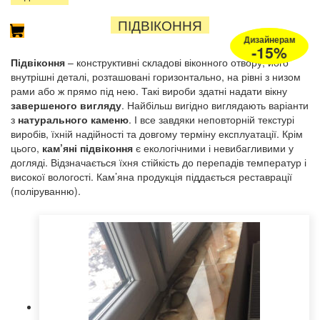
ПІДВІКОННЯ
Дизайнерам
Дизайнерам
Дизайнерам
-15%
-15%
-15%
Підвіконня
– конструктивні складові віконного отвору, його
внутрішні деталі, розташовані горизонтально, на рівні з низом
рами або ж прямо під нею. Такі вироби здатні надати вікну
завершеного вигляду
. Найбільш вигідно виглядають варіанти
з
натурального каменю
. І все завдяки неповторній текстурі
виробів, їхній надійності та довгому терміну експлуатації. Крім
цього,
кам’яні підвіконня
є екологічними і невибагливими у
догляді. Відзначається їхня стійкість до перепадів температур і
високої вологості. Кам’яна продукція піддається реставрації
(поліруванню).