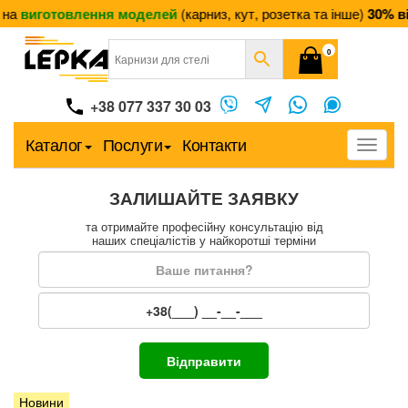
иготовлення моделей
(карниз, кут, розетка та інше)
30% від 05
0
+38 077 337 30 03
Каталог
Послуги
Контакти
Меню
ЗАЛИШАЙТЕ ЗАЯВКУ
та отримайте професійну консультацію від
наших спеціалістів у найкоротші терміни
Новини