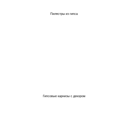
Пилястры из гипса
Гипсовые карнизы с декором