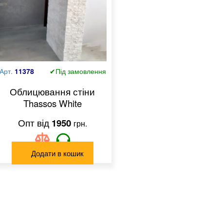
Арт.
11378
✔Під замовлення
Облицювання стіни
Thassos White
1950
грн.
Додати в кошик