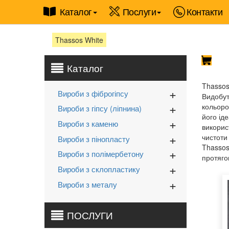
Каталог
Послуги
Контакти
Thassos White
Каталог
Thassos
Вироби з фіброгіпсу
Видобут
кольоро
Вироби з гіпсу (ліпнина)
його ід
Вироби з каменю
викорис
чистоти
Вироби з пінопласту
Thassos
Вироби з полімербетону
протягом
Вироби з склопластику
Вироби з металу
ПОСЛУГИ