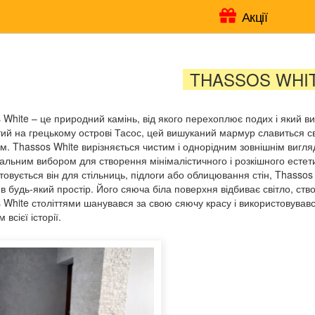
Акції
THASSOS WHI
 White – це природний камінь, від якого перехоплює подих і який ви
ий на грецькому острові Тасос, цей вишуканий мармур славиться 
м. Thassos White вирізняється чистим і однорідним зовнішнім вигляд
еальним вибором для створення мінімалістичного і розкішного естети
товується він для стільниць, підлоги або облицювання стін, Thassos 
 в будь-який простір. Його сяюча біла поверхня відбиває світло, ст
 White століттями шанувався за свою сяючу красу і використовувавс
 всієї історії.