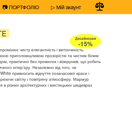
📷 ПОРТФОЛІО
▷ Мій акаунт
TE
Дизайнерам
-15%
промінює чисту елегантність і витонченість.
своєю приголомшливою прозорістю та чистим білим
ом, практично без прожилок і візерунків, що робить
чного інтер’єру. Незалежно від того, чи
White привносить відчуття позачасової краси і
ворюючи світлу і повітряну атмосферу. Мармур
я в різних архітектурних і мистецьких шедеврах